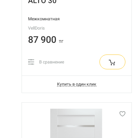
ALTO 30
Межкомнатная
VellDoris
87 900
тг
В сравнение
Купить в один клик