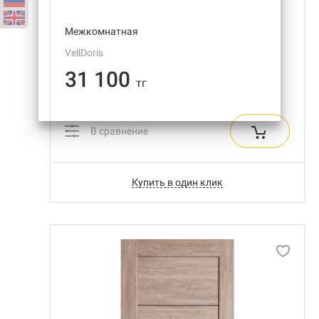
Межкомнатная
VellDoris
31 100
тг
В сравнение
Купить в один клик