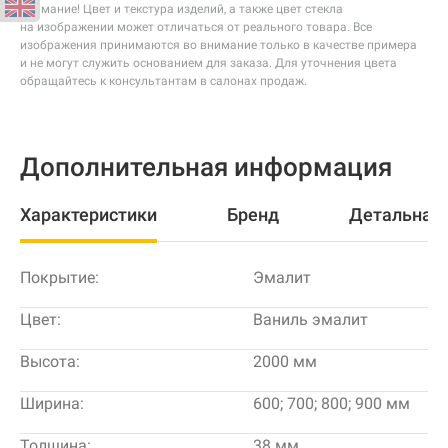
Внимание! Цвет и текстура изделий, а также цвет стекла
на изображении может отличаться от реального товара. Все
изображения принимаются во внимание только в качестве примера
и не могут служить основанием для заказа. Для уточнения цвета
обращайтесь к консультантам в салонах продаж.
Дополнительная информация
Характеристики
Бренд
Детальная
Покрытие:
Эмалит
Цвет:
Ваниль эмалит
Высота:
2000 мм
Ширина:
600; 700; 800; 900 мм
Толщина:
38 мм