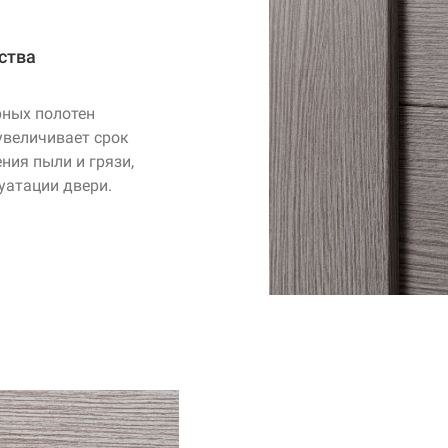
ства
рных полотен
увеличивает срок
ния пыли и грязи,
уатации двери.