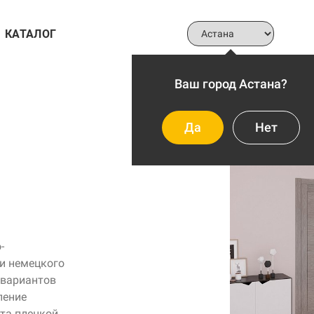
КАТАЛОГ
Ваш город Астана?
Да
Нет
-
и немецкого
 вариантов
ление
ыта пленкой.