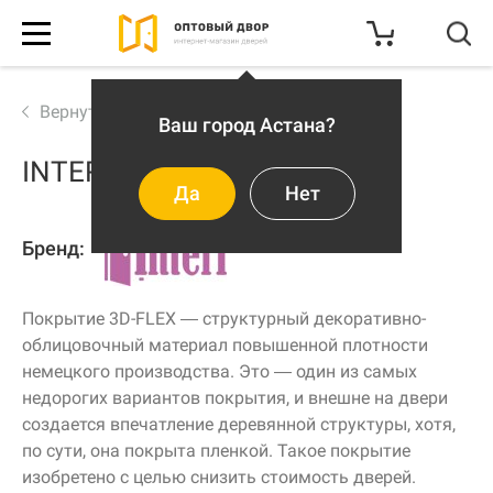
с 1С-
Битрикс
КАТАЛОГ
Вернуться к выбору
INTERI 10
АКЦИИ И СКИДКИ
Да
Нет
О КОМПАНИИ
Бренд:
КОНТАКТЫ
Покрытие 3D-FLEX — структурный декоративно-
облицовочный материал повышенной плотности
немецкого производства. Это — один из самых
ДОСТАВКА
недорогих вариантов покрытия, и внешне на двери
создается впечатление деревянной структуры, хотя,
по сути, она покрыта пленкой. Такое покрытие
изобретено с целью снизить стоимость дверей.