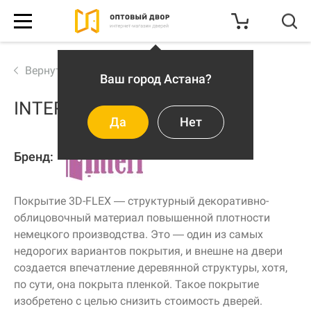
с 1С-
Битрикс
КАТАЛОГ
Вернуться к выбору
INTERI 11
АКЦИИ И СКИДКИ
Да
Нет
О КОМПАНИИ
Бренд:
КОНТАКТЫ
Покрытие 3D-FLEX — структурный декоративно-
облицовочный материал повышенной плотности
немецкого производства. Это — один из самых
ДОСТАВКА
недорогих вариантов покрытия, и внешне на двери
создается впечатление деревянной структуры, хотя,
по сути, она покрыта пленкой. Такое покрытие
изобретено с целью снизить стоимость дверей.