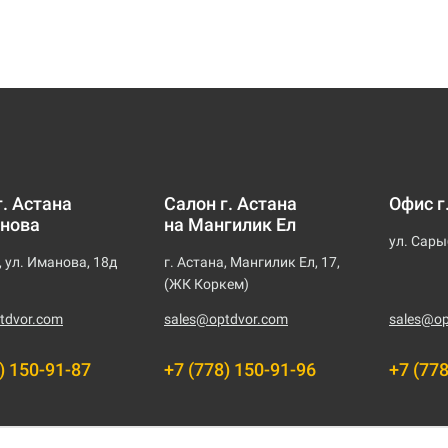
г. Астана
Салон г. Астана
Офис г
нова
на Мангилик Ел
ул. Сары
, ул. Иманова, 18д
г. Астана, Мангилик Ел, 17,
(ЖК Коркем)
tdvor.com
sales@optdvor.com
sales@op
) 150-91-87
+7 (778) 150-91-96
+7 (77