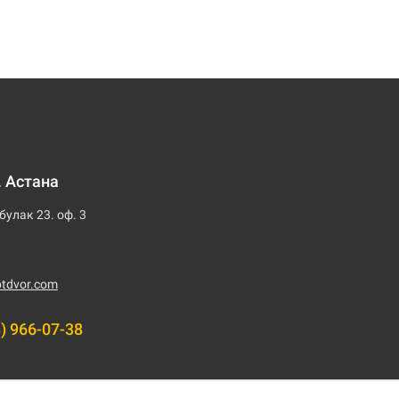
. Астана
булак 23. оф. 3
tdvor.com
8) 966-07-38