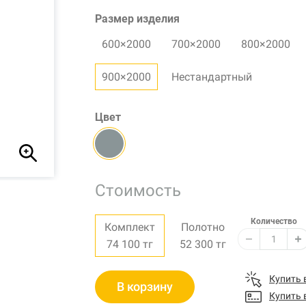
Размер изделия
600×2000
700×2000
800×2000
900×2000
Нестандартный
Цвет
Стоимость
Количество
Комплект
Полотно
74 100
тг
52 300
тг
Купить 
В корзину
Купить 