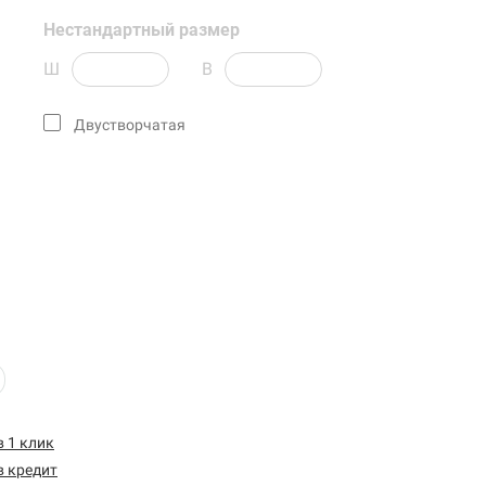
Нестандартный размер
Ш
В
Двустворчатая
в 1 клик
в кредит