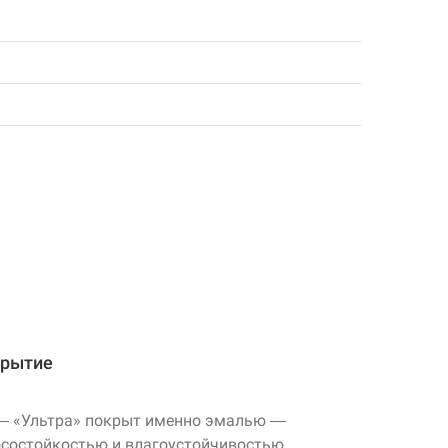
крытие
 —
«Ультра»
покрыт именно эмалью —
состойкостью и влагоустойчивостью.