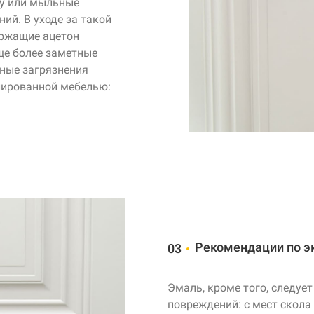
ду или мыльные
ий. В уходе за такой
ержащие ацетон
ще более заметные
рные загрязнения
лированной мебелью:
Рекомендации по э
03
Эмаль, кроме того, следует
повреждений: с мест скола