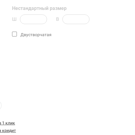
Нестандартный размер
Ш
В
Двустворчатая
в 1 клик
в кредит