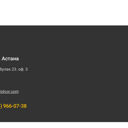
. Астана
булак 23. оф. 3
tdvor.com
8) 966-07-38