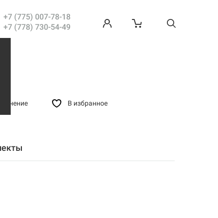
с 1С-
Битрикс
+7 (775) 007-78-18
+7 (778) 730-54-49
равнение
В избранное
лекты