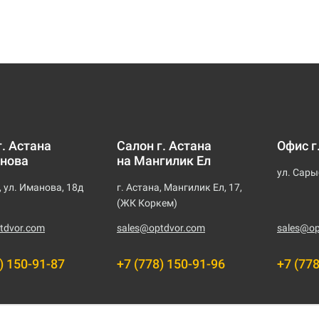
г. Астана
Салон г. Астана
Офис г
нова
на Мангилик Ел
ул. Сары
, ул. Иманова, 18д
г. Астана, Мангилик Ел, 17,
(ЖК Коркем)
tdvor.com
sales@optdvor.com
sales@op
) 150-91-87
+7 (778) 150-91-96
+7 (77