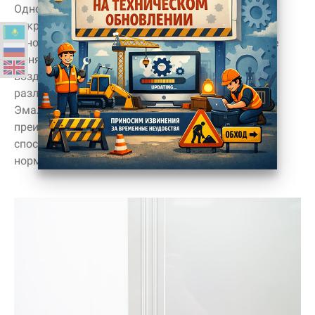
Одно из главных преимуществ эмалированного
покрытия в том, что оно обладает повышенной
износостойкостью и влагоустойчивостью. Оно не
меняет первоначальный цвет под длительным
воздействием ультрафиолета, его можно мыть
различными моющими бытовыми средствами.
Эмалированное покрытие имеет среди своих
преимуществ не только долговечность, но и
способность удовлетворить санитарные нормы и
нормы гигиены, приемлемую цену.